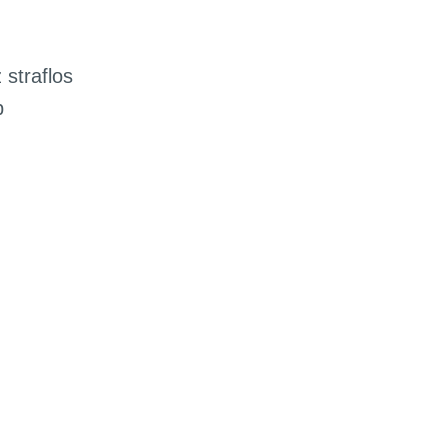
 straflos
p