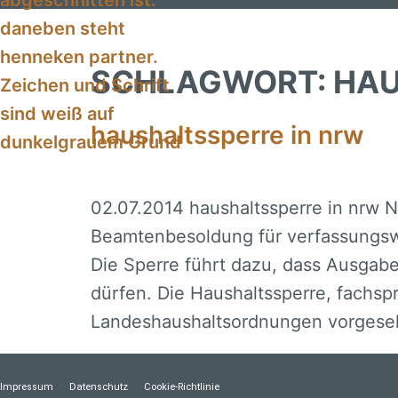
Inhalt
springen
SCHLAGWORT:
HAU
haushaltssperre in nrw
02.07.2014 haushaltssperre in nrw 
Beamtenbesoldung für verfassungswid
Die Sperre führt dazu, dass Ausgabe
dürfen. Die Haushaltssperre, fachspr
Landeshaushaltsordnungen vorgese
Impressum
Datenschutz
Cookie-Richtlinie