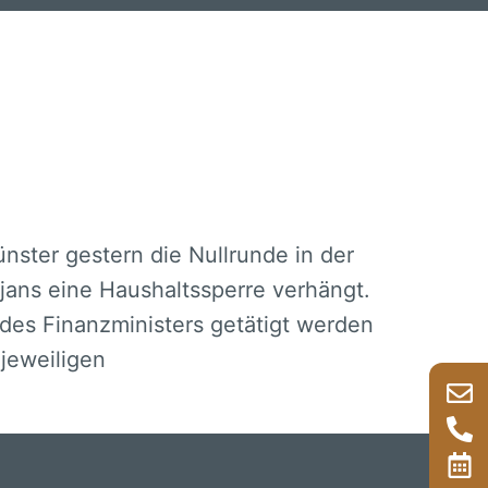
unsere Anwälte
unsere Rechtsgebiete im Überbli
ster gestern die Nullrunde in der
jans eine Haushaltssperre verhängt.
 des Finanzministers getätigt werden
 jeweiligen