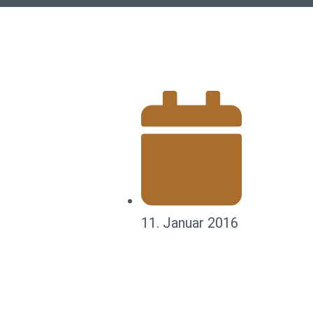
unsere Anwälte
unsere Rechtsgebiete im Überbli
11. Januar 2016