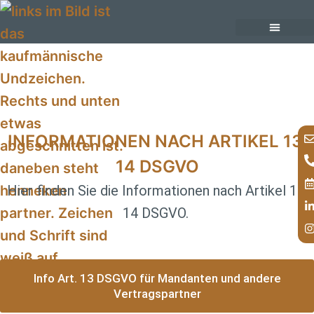
Inhalt
springen
unsere Anwälte
unsere Rechtsgebiete im Überblick
INFORMATIONEN NACH ARTIKEL 13,
14 DSGVO
Hier finden Sie die Informationen nach Artikel 13,
14 DSGVO.
Info Art. 13 DSGVO für Mandanten und andere
Vertragspartner