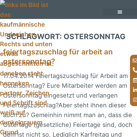
Inhalt
springen
unsere Anwälte
unsere Rechtsgebiete im Überblick
SCHLAGWORT:
OSTERSONNTAG
feiertagszuschlag für arbeit an
ostersonntag?
17.04.2014 Feiertagszuschlag für Arbeit am
Ostersonntag? Eure Mitarbeiter werden am
Ostersonntag eingesetzt und verlangen
Feiertagszuschlag?Aber steht ihnen dieser
auch zu? Gemeinhin nimmt man an, dass die
Ostertage (gesetzliche) Feiertage sind, doch
dem ist nicht so. Lediglich Karfreitag und