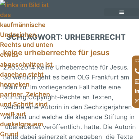
Inhalt
springen
unsere Anwälte
unsere Rechtsgebiete im Überblick
SCHLAGWORT:
URHEBERRECHT
keine urheberrechte für jesus
27.05.2014 Keine Urheberrechte für Jesus.
So weltlich geht es beim OLG Frankfurt am
Main zu. Im vorliegenden Fall hatte eine
Stiftung Copyright-Rechte an Texten,
welche eine Autorin in den Sechzigerjahren
verfasst und welche die klagende Stiftung in
überarbeitet veröffentlicht hatte. Die Autorin
hatte dabei seinerzeit angegeben, die Texte